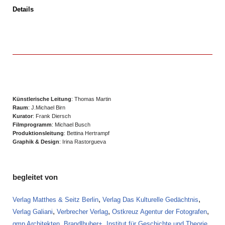
Details
Künstlerische Leitung
: Thomas Martin
Raum
: J.Michael Birn
Kurator
: Frank Diersch
Filmprogramm
: Michael Busch
Produktionsleitung
: Bettina Hertrampf
Graphik & Design
: Irina Rastorgueva
begleitet von
,
,
Verlag Matthes & Seitz Berlin
Verlag Das Kulturelle Gedächtnis
,
,
,
Verlag Galiani
Verbrecher Verlag
Ostkreuz Agentur der Fotografen
,
,
gmp Architekten
Brandlhuber+
Institut für Geschichte und Theorie