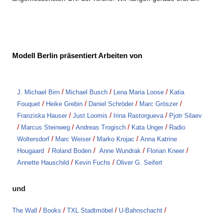
Modell Berlin präsentiert Arbeiten von
/
/
/
J. Michael Birn
Michael Busch
Lena Maria Loose
Katia
/
/
/
/
Fouquet
Heike Grebin
Daniel Schröder
Marc Gröszer
/
/
/
Franziska Hauser
Just Loomis
Irina Rastorgueva
Pjotr Silaev
/
/
/
/
Marcus Steinweg
Andreas Trogisch
Kata Unger
Radio
/
/
/
Woltersdorf
Marc Weiser
Marko Krojac
Anna Katrine
/
/
/
/
Hougaard
Roland Boden
Anne Wundrak
Florian Kneer
/
/
Annette Hauschild
Kevin Fuchs
Oliver G. Seifert
und
/
/
/
/
The Wall
Books
TXL Stadtmöbel
U-Bahnschacht