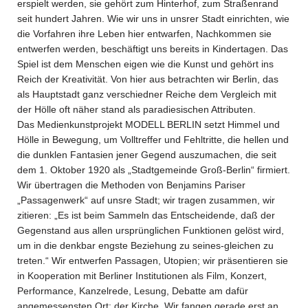
erspielt werden, sie gehört zum Hinterhof, zum Straßenrand
seit hundert Jahren. Wie wir uns in unsrer Stadt einrichten, wie
die Vorfahren ihre Leben hier entwarfen, Nachkommen sie
entwerfen werden, beschäftigt uns bereits in Kindertagen. Das
Spiel ist dem Menschen eigen wie die Kunst und gehört ins
Reich der Kreativität. Von hier aus betrachten wir Berlin, das
als Hauptstadt ganz verschiedner Reiche dem Vergleich mit
der Hölle oft näher stand als paradiesischen Attributen.
Das Medienkunstprojekt MODELL BERLIN setzt Himmel und
Hölle in Bewegung, um Volltreffer und Fehltritte, die hellen und
die dunklen Fantasien jener Gegend auszumachen, die seit
dem 1. Oktober 1920 als „Stadtgemeinde Groß-Berlin“ firmiert.
Wir übertragen die Methoden von Benjamins Pariser
„Passagenwerk“ auf unsre Stadt; wir tragen zusammen, wir
zitieren: „Es ist beim Sammeln das Entscheidende, daß der
Gegenstand aus allen ursprünglichen Funktionen gelöst wird,
um in die denkbar engste Beziehung zu seines-gleichen zu
treten.“ Wir entwerfen Passagen, Utopien; wir präsentieren sie
in Kooperation mit Berliner Institutionen als Film, Konzert,
Performance, Kanzelrede, Lesung, Debatte am dafür
angemessensten Ort: der Kirche. Wir fangen gerade erst an.