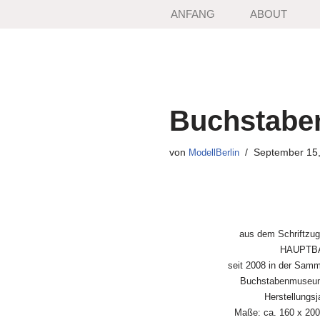
ANFANG
ABOUT
Zum
Inhalt
springen
Buchstab
von
September 15
ModellBerlin
aus dem Schriftzu
HAUPTB
seit 2008 in der Sam
Buchstabenmuseum
Herstellungsj
Maße: ca. 160 x 20