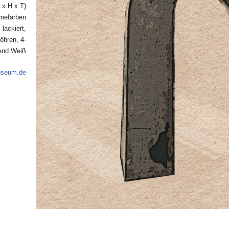
 x H x T)
emefarben
lackiert,
öhren, 4-
tend Weiß
useum.de