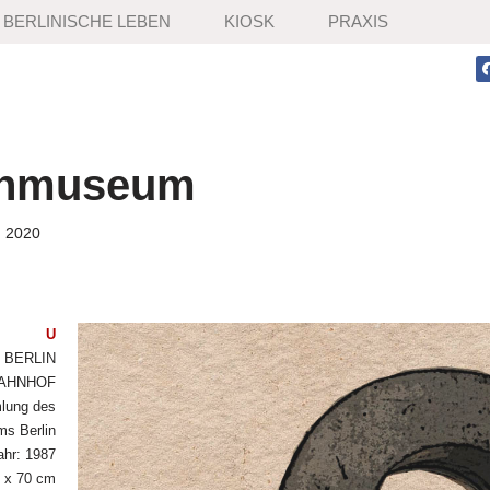
BERLINISCHE LEBEN
KIOSK
PRAXIS
enmuseum
, 2020
U
g BERLIN
AHNHOF
mlung des
s Berlin
ahr: 1987
0 x 70 cm