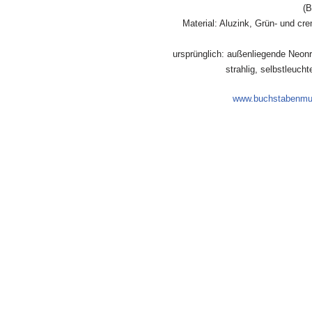
(B
Material: Aluzink, Grün- und cr
ursprünglich: außenliegende Neonr
strahlig, selbstleuch
www.buchstabenm