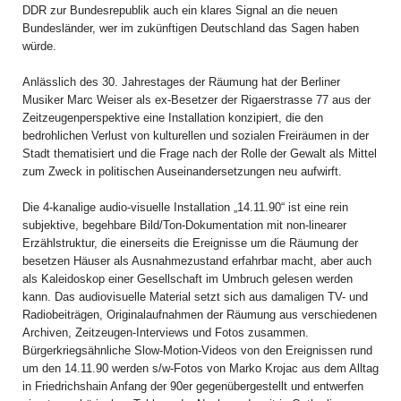
DDR zur Bundesrepublik auch ein klares Signal an die neuen
Bundesländer, wer im zukünftigen Deutschland das Sagen haben
würde.
Anlässlich des 30. Jahrestages der Räumung hat der Berliner
Musiker Marc Weiser als ex-Besetzer der Rigaerstrasse 77 aus der
Zeitzeugenperspektive eine Installation konzipiert, die den
bedrohlichen Verlust von kulturellen und sozialen Freiräumen in der
Stadt thematisiert und die Frage nach der Rolle der Gewalt als Mittel
zum Zweck in politischen Auseinandersetzungen neu aufwirft.
Die 4-kanalige audio-visuelle Installation „14.11.90“ ist eine rein
subjektive, begehbare Bild/Ton-Dokumentation mit non-linearer
Erzählstruktur, die einerseits die Ereignisse um die Räumung der
besetzen Häuser als Ausnahmezustand erfahrbar macht, aber auch
als Kaleidoskop einer Gesellschaft im Umbruch gelesen werden
kann. Das audiovisuelle Material setzt sich aus damaligen TV- und
Radiobeiträgen, Originalaufnahmen der Räumung aus verschiedenen
Archiven, Zeitzeugen-Interviews und Fotos zusammen.
Bürgerkriegsähnliche Slow-Motion-Videos von den Ereignissen rund
um den 14.11.90 werden s/w-Fotos von Marko Krojac aus dem Alltag
in Friedrichshain Anfang der 90er gegenübergestellt und entwerfen