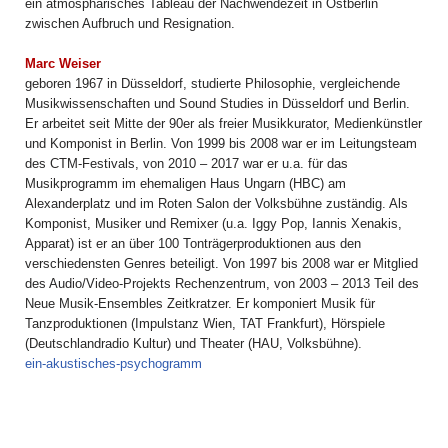
ein atmosphärisches Tableau der Nachwendezeit in Ostberlin
zwischen Aufbruch und Resignation.
Marc Weiser
geboren 1967 in Düsseldorf, studierte Philosophie, vergleichende
Musikwissenschaften und Sound Studies in Düsseldorf und Berlin.
Er arbeitet seit Mitte der 90er als freier Musikkurator, Medienkünstler
und Komponist in Berlin. Von 1999 bis 2008 war er im Leitungsteam
des CTM-Festivals, von 2010 – 2017 war er u.a. für das
Musikprogramm im ehemaligen Haus Ungarn (HBC) am
Alexanderplatz und im Roten Salon der Volksbühne zuständig. Als
Komponist, Musiker und Remixer (u.a. Iggy Pop, Iannis Xenakis,
Apparat) ist er an über 100 Tonträgerproduktionen aus den
verschiedensten Genres beteiligt. Von 1997 bis 2008 war er Mitglied
des Audio/Video-Projekts Rechenzentrum, von 2003 – 2013 Teil des
Neue Musik-Ensembles Zeitkratzer. Er komponiert Musik für
Tanzproduktionen (Impulstanz Wien, TAT Frankfurt), Hörspiele
(Deutschlandradio Kultur) und Theater (HAU, Volksbühne).
ein-akustisches-psychogramm