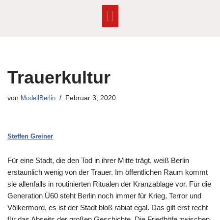
Zum
Inhalt
springen
Trauerkultur
von
ModellBerlin
Februar 3, 2020
Steffen Greiner
Für eine Stadt, die den Tod in ihrer Mitte trägt, weiß Berlin
erstaunlich wenig von der Trauer. Im öffentlichen Raum kommt
sie allenfalls in routinierten Ritualen der Kranzablage vor. Für die
Generation Ü60 steht Berlin noch immer für Krieg, Terror und
Völkermord, es ist der Stadt bloß rabiat egal. Das gilt erst recht
für das Abseits der großen Geschichte. Die Friedhöfe zwischen