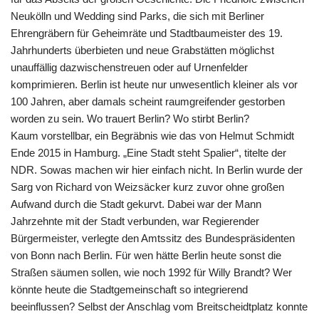
Neukölln und Wedding sind Parks, die sich mit Berliner
Ehrengräbern für Geheimräte und Stadtbaumeister des 19.
Jahrhunderts überbieten und neue Grabstätten möglichst
unauffällig dazwischenstreuen oder auf Urnenfelder
komprimieren. Berlin ist heute nur unwesentlich kleiner als vor
100 Jahren, aber damals scheint raumgreifender gestorben
worden zu sein. Wo trauert Berlin? Wo stirbt Berlin?
Kaum vorstellbar, ein Begräbnis wie das von Helmut Schmidt
Ende 2015 in Hamburg. „Eine Stadt steht Spalier“, titelte der
NDR. Sowas machen wir hier einfach nicht. In Berlin wurde der
Sarg von Richard von Weizsäcker kurz zuvor ohne großen
Aufwand durch die Stadt gekurvt. Dabei war der Mann
Jahrzehnte mit der Stadt verbunden, war Regierender
Bürgermeister, verlegte den Amtssitz des Bundespräsidenten
von Bonn nach Berlin. Für wen hätte Berlin heute sonst die
Straßen säumen sollen, wie noch 1992 für Willy Brandt? Wer
könnte heute die Stadtgemeinschaft so integrierend
beeinflussen? Selbst der Anschlag vom Breitscheidtplatz konnte