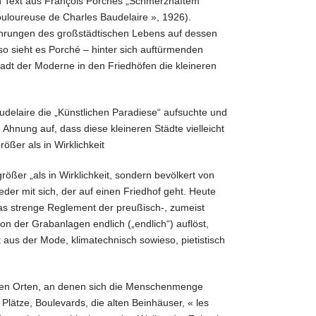
en Text aus François Porchés „Schmerzhaftem
ouloureuse de Charles Baudelaire », 1926).
ahrungen des großstädtischen Lebens auf dessen
 so sieht es Porché – hinter sich auftürmenden
dt der Moderne in den Friedhöfen die kleineren
delaire die „Künstlichen Paradiese“ aufsuchte und
 Ahnung auf, dass diese kleineren Städte vielleicht
rößer als in Wirklichkeit
rößer „als in Wirklichkeit, sondern bevölkert von
 jeder mit sich, der auf einen Friedhof geht. Heute
as strenge Reglement der preußisch-, zumeist
on der Grabanlagen endlich („endlich“) auflöst,
aus der Mode, klimatechnisch sowieso, pietistisch
den Orten, an denen sich die Menschenmenge
Plätze, Boulevards, die alten Beinhäuser, « les