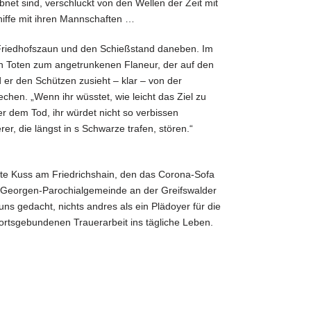
bnet sind, verschluckt von den Wellen der Zeit mit
hiffe mit ihren Mannschaften …
Friedhofszaun und den Schießstand daneben. Im
nen Toten zum angetrunkenen Flaneur, der auf den
r den Schützen zusieht – klar – von der
rechen. „Wenn ihr wüsstet, wie leicht das Ziel zu
ußer dem Tod, ihr würdet nicht so verbissen
er, die längst in s Schwarze trafen, stören.“
te Kuss am Friedrichshain, den das Corona-Sofa
r Georgen-Parochialgemeinde an der Greifswalder
uns gedacht, nichts andres als ein Plädoyer für die
 ortsgebundenen Trauerarbeit ins tägliche Leben.