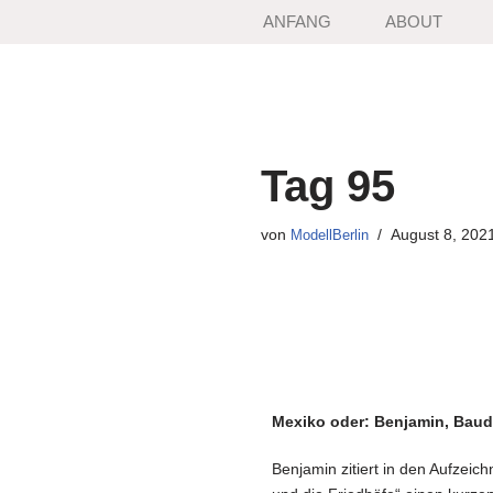
ANFANG
ABOUT
Zum
Inhalt
springen
Tag 95
von
August 8, 202
ModellBerlin
Mexiko oder: Benjamin, Baude
Benjamin zitiert in den Aufzei