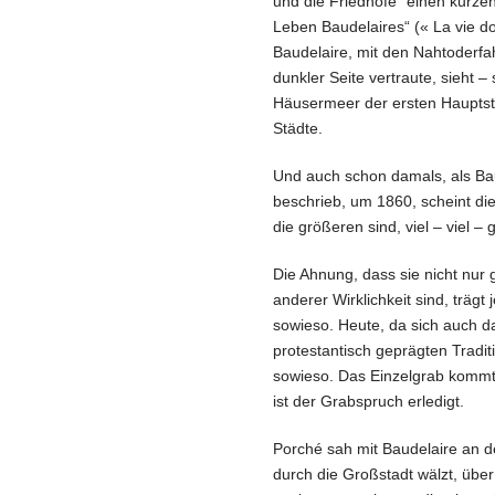
und die Friedhöfe“ einen kurz
Leben Baudelaires“ (« La vie d
Baudelaire, mit den Nahtoderf
dunkler Seite vertraute, sieht –
Häusermeer der ersten Hauptsta
Städte.
Und auch schon damals, als Bau
beschrieb, um 1860, scheint die
die größeren sind, viel – viel – g
Die Ahnung, dass sie nicht nur g
anderer Wirklichkeit sind, trägt
sowieso. Heute, da sich auch d
protestantisch geprägten Traditi
sowieso. Das Einzelgrab kommt 
ist der Grabspruch erledigt.
Porché sah mit Baudelaire an 
durch die Großstadt wälzt, über 