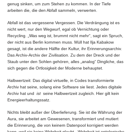
genug sinken, um zum Stehen zu kommen. In der Tiefe
arbeiten die, die den Abfall sammeln, verwerten.
Abfall ist das vergessene Vergessen. Die Verdrängung ist es
nicht wert, nur den Wegwurf, egal ob Vernichtung oder
Recycling. „Was weg ist, brummt nicht mehr“, sagt ein Spruch,
der nicht aus Berlin kommen muss. Müll hat Ilja Kabakow
gesagt, ist die andere Hälfte der Kultur, ihr Erinnerungsarchiv.
Das Archiv-Archiv der Zivilisation. Zu dem der Dreck und der
Staub unter den Sohlen gehören, alles „analog“ Dingliche, das
sich gegen die Ortlosigkeit der Moderne behauptet.
Halbwertzeit: Das digital virtuelle, in Codes transformierte
Archiv hat seine, solang eine Software sie liest. Jedes digitale
Archiv hat und
ist
seine Halbwertzeit zugleich. Hier gilt kein
Energieerhaltungssatz.
Nichts bleibt außer der Überlieferung. Sie ist die Währung der
Aura, sie arbeitet am Gewesenen, transformiert und mutiert
die Erinnerung, die von keinem Datenpool korrigiert werden
kann, weil sie keine Wahrheit glaubt. „Wahrheit ist ontologische