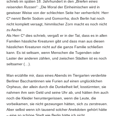
schrieb im späten 18. Jahrhundert in den „
Briefen eines
reisenden Russen
“: „Die Moral der Einheimischen wird in
gewisser Weise von der schlechten Seite her verherrlicht. Herr
C* nennt Berlin Sodom und Gomorrha; doch Berlin hat noch
nicht komplett versagt, himmlischer Zorn macht es noch nicht
zu Asche.
Als Herr С* dies schrieb, vergaß er in der Tat, dass es in allen
Familien hässliche Kreaturen gibt und dass man aus diesen
hässlichen Kreaturen nicht auf die ganze Familie schließen
kann. Es ist seltsam, wenn Menschen die Tugenden oder
Laster der anderen zählen, und zwischen Städten ist es noch
seltsamer (…).
Man erzählte mir, dass eines Abends im Tiergarten verderbte
Berliner Bacchantinnen wie Furien auf einen unglücklichen
Orpheus, der allein durch die Dunkelheit lief, losstürmten; sie
nahmen ihm sein Geld und seine Uhr ab, und hätten ihm auch
noch die Kleider heruntergerissen, wenn die Leute, die
vorbeikamen, sie nicht gezwungen hätten, sich zu zerstreuen.
Aber selbst wenn ich tausend solcher Anekdoten gehört hätte
– eine so schöne Stadt wie Berlin hätte ich nicht