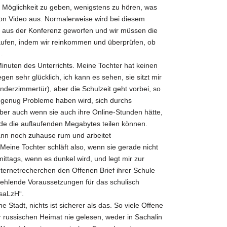
Möglichkeit zu geben, wenigstens zu hören, was
ption Video aus. Normalerweise wird bei diesem
pe aus der Konferenz geworfen und wir müssen die
laufen, indem wir reinkommen und überprüfen, ob
…
inuten des Unterrichts. Meine Tochter hat keinen
gen sehr glücklich, ich kann es sehen, sie sitzt mir
derzimmertür), aber die Schulzeit geht vorbei, so
 genug Probleme haben wird, sich durchs
er auch wenn sie auch ihre Online-Stunden hätte,
beide die auflaufenden Megabytes teilen können.
ann noch zuhause rum und arbeitet
Meine Tochter schläft also, wenn sie gerade nicht
 mittags, wenn es dunkel wird, und legt mir zur
Internetrecherchen den Offenen Brief ihrer Schule
Fehlende Voraussetzungen für das schulisch
saLzH“.
e Stadt, nichts ist sicherer als das. So viele Offene
er russischen Heimat nie gelesen, weder in Sachalin