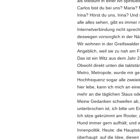
als Medium in einer Art spiritue
Carlos bist du bei uns? Maria? 
Irina? Hörst du uns, Irina? Und 
alle alles sehen, gibt es immer
Internetverbindung nicht sprech
deswegen vorsorglich in der Nä
Wir wohnen in der Greifswalder 
Angeblich, weil sie zu nah am 
Das ist ein Witz aus dem Jahr 
Obwohl direkt unten die taktstä
Metro, Metropole, wurde mir ges
Hochfrequenz sogar alle zweiei
hier lebe, kann ich mich an eine
mehr an die täglichen Staus od
Meine Gedanken schweifen ab, d
unterbrochen ist, ich bitte um En
Ich sitze gekrümmt am Rooter, a
Hund immer gern aufhält, und wa
Innenpolitik. Heute: die Haupts
überhaupt auf die Idee, diesen