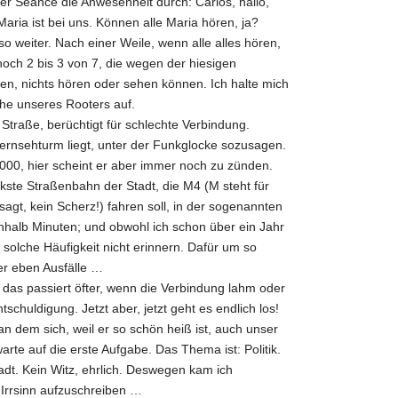
ller Séance die Anwesenheit durch: Carlos, hallo,
Maria ist bei uns. Können alle Maria hören, ja?
so weiter. Nach einer Weile, wenn alle alles hören,
 noch 2 bis 3 von 7, die wegen der hiesigen
en, nichts hören oder sehen können. Ich halte mich
he unseres Rooters auf.
Straße, berüchtigt für schlechte Verbindung.
Fernsehturm liegt, unter der Funkglocke sozusagen.
2000, hier scheint er aber immer noch zu zünden.
rkste Straßenbahn der Stadt, die M4 (M steht für
agt, kein Scherz!) fahren soll, in der sogenannten
nhalb Minuten; und obwohl ich schon über ein Jahr
 solche Häufigkeit nicht erinnern. Dafür um so
er eben Ausfälle …
as passiert öfter, wenn die Verbindung lahm oder
tschuldigung. Jetzt aber, jetzt geht es endlich los!
n dem sich, weil er so schön heiß ist, auch unser
rte auf die erste Aufgabe. Das Thema ist: Politik.
tadt. Kein Witz, ehrlich. Deswegen kam ich
 Irrsinn aufzuschreiben …