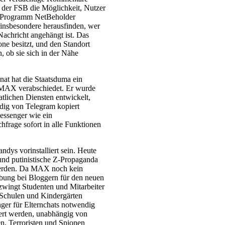
 der FSB die Möglichkeit, Nutzer
s Programm NetBeholder
 insbesondere herausfinden, wer
achricht angehängt ist. Das
one besitzt, und den Standort
 ob sie sich in der Nähe
at hat die Staatsduma ein
 MAX verabschiedet. Er wurde
tlichen Diensten entwickelt,
dig von Telegram kopiert
ssenger wie ein
hfrage sofort in alle Funktionen
dys vorinstalliert sein. Heute
 und putinistische Z-Propaganda
t werden. Da MAX noch kein
bung bei Bloggern für den neuen
zwingt Studenten und Mitarbeiter
 Schulen und Kindergärten
ger für Elternchats notwendig
iert werden, unabhängig von
, Terroristen und Spionen