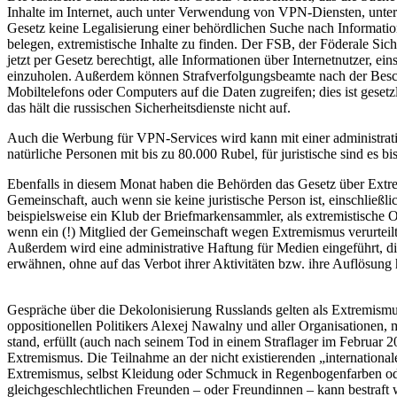
Inhalte im Internet, auch unter Verwendung von VPN-Diensten, unter S
Gesetz keine Legalisierung einer behördlichen Suche nach Informati
belegen, extremistische Inhalte zu finden. Der FSB, der Föderale Sicher
jetzt per Gesetz berechtigt, alle Informationen über Internetnutzer, ei
einzuholen. Außerdem können Strafverfolgungsbeamte nach der Bes
Mobiltelefons oder Computers auf die Daten zugreifen; dies ist gesetzl
das hält die russischen Sicherheitsdienste nicht auf.
Auch die Werbung für VPN-Services wird kann mit einer administrati
natürliche Personen mit bis zu 80.000 Rubel, für juristische sind es b
Ebenfalls in diesem Monat haben die Behörden das Gesetz über Extr
Gemeinschaft, auch wenn sie keine juristische Person ist, einschließl
beispielsweise ein Klub der Briefmarkensammler, als extremistische O
wenn ein (!) Mitglied der Gemeinschaft wegen Extremismus verurteilt 
Außerdem wird eine administrative Haftung für Medien eingeführt, di
erwähnen, ohne auf das Verbot ihrer Aktivitäten bzw. ihre Auflösung
Gespräche über die Dekolonisierung Russlands gelten als Extremism
oppositionellen Politikers Alexej Nawalny und aller Organisationen
stand, erfüllt (auch nach seinem Tod in einem Straflager im Februar 
Extremismus. Die Teilnahme an der nicht existierenden „internatio
Extremismus, selbst Kleidung oder Schmuck in Regenbogenfarben ode
gleichgeschlechtlichen Freunden – oder Freundinnen – kann bestraf