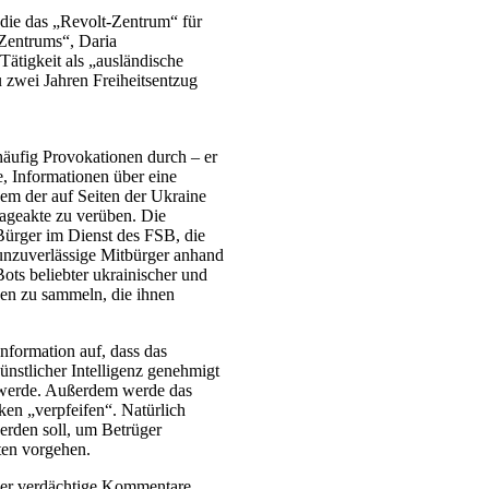
die das „Revolt-Zentrum“ für
-Zentrums“, Daria
ätigkeit als „ausländische
u zwei Jahren Freiheitsentzug
häufig Provokationen durch – er
e, Informationen über eine
nem der auf Seiten der Ukraine
ageakte zu verüben. Die
 Bürger im Dienst des FSB, die
unzuverlässige Mitbürger anhand
ts beliebter ukrainischer und
igen zu sammeln, die ihnen
nformation auf, dass das
ünstlicher Intelligenz genehmigt
n werde. Außerdem werde das
ken „verpfeifen“. Natürlich
werden soll, um Betrüger
ten vorgehen.
über verdächtige Kommentare