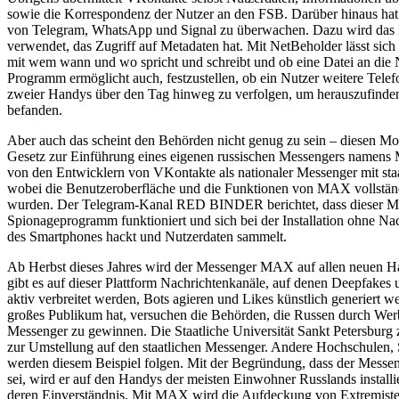
sowie die Korrespondenz der Nutzer an den FSB. Darüber hinaus hat
von Telegram, WhatsApp und Signal zu überwachen. Dazu wird da
verwendet, das Zugriff auf Metadaten hat. Mit NetBeholder lässt sich
mit wem wann und wo spricht und schreibt und ob eine Datei an die N
Programm ermöglicht auch, festzustellen, ob ein Nutzer weitere Telef
zweier Handys über den Tag hinweg zu verfolgen, um herauszufinden,
befanden.
Aber auch das scheint den Behörden nicht genug zu sein – diesen Mon
Gesetz zur Einführung eines eigenen russischen Messengers namens
von den Entwicklern von VKontakte als nationaler Messenger mit staa
wobei die Benutzeroberfläche und die Funktionen von MAX vollstän
wurden. Der Telegram-Kanal RED BINDER berichtet, dass dieser Me
Spionageprogramm funktioniert und sich bei der Installation ohne Nac
des Smartphones hackt und Nutzerdaten sammelt.
Ab Herbst dieses Jahres wird der Messenger MAX auf allen neuen Han
gibt es auf dieser Plattform Nachrichtenkanäle, auf denen Deepfakes
aktiv verbreitet werden, Bots agieren und Likes künstlich generier
großes Publikum hat, versuchen die Behörden, die Russen durch Wer
Messenger zu gewinnen. Die Staatliche Universität Sankt Petersburg 
zur Umstellung auf den staatlichen Messenger. Andere Hochschulen,
werden diesem Beispiel folgen. Mit der Begründung, dass der Messen
sei, wird er auf den Handys der meisten Einwohner Russlands install
deren Einverständnis. Mit MAX wird die Aufdeckung von Extremisten