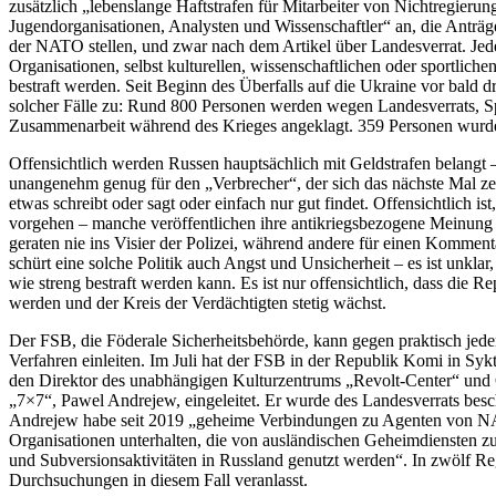
zusätzlich „lebenslange Haftstrafen für Mitarbeiter von Nichtregieru
Jugendorganisationen, Analysten und Wissenschaftler“ an, die Anträ
der NATO stellen, und zwar nach dem Artikel über Landesverrat. Je
Organisationen, selbst kulturellen, wissenschaftlichen oder sportlich
bestraft werden. Seit Beginn des Überfalls auf die Ukraine vor bald d
solcher Fälle zu: Rund 800 Personen werden wegen Landesverrats, Sp
Zusammenarbeit während des Krieges angeklagt. 359 Personen wurden
Offensichtlich werden Russen hauptsächlich mit Geldstrafen belangt –
unangenehm genug für den „Verbrecher“, der sich das nächste Mal ze
etwas schreibt oder sagt oder einfach nur gut findet. Offensichtlich is
vorgehen – manche veröffentlichen ihre antikriegsbezogene Meinung 
geraten nie ins Visier der Polizei, während andere für einen Komment
schürt eine solche Politik auch Angst und Unsicherheit – es ist unkl
wie streng bestraft werden kann. Es ist nur offensichtlich, dass die R
werden und der Kreis der Verdächtigten stetig wächst.
Der FSB, die Föderale Sicherheitsbehörde, kann gegen praktisch jed
Verfahren einleiten. Im Juli hat der FSB in der Republik Komi in Syk
den Direktor des unabhängigen Kulturzentrums „Revolt-Center“ und G
„7×7“, Pawel Andrejew, eingeleitet. Er wurde des Landesverrats besc
Andrejew habe seit 2019 „geheime Verbindungen zu Agenten von 
Organisationen unterhalten, die von ausländischen Geheimdiensten zu
und Subversionsaktivitäten in Russland genutzt werden“. In zwölf 
Durchsuchungen in diesem Fall veranlasst.