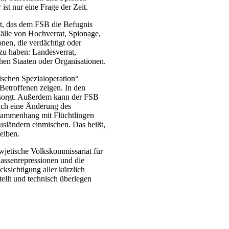
st nur eine Frage der Zeit.
et, das dem FSB die Befugnis
Fälle von Hochverrat, Spionage,
nen, die verdächtigt oder
zu haben: Landesverrat,
hen Staaten oder Organisationen.
rischen Spezialoperation“
Betroffenen zeigen. In den
rsorgt. Außerdem kann der FSB
auch eine Änderung des
sammenhang mit Flüchtlingen
usländern einmischen. Das heißt,
eiben.
jetische Volkskommissariat für
assenrepressionen und die
ksichtigung aller kürzlich
tellt und technisch überlegen