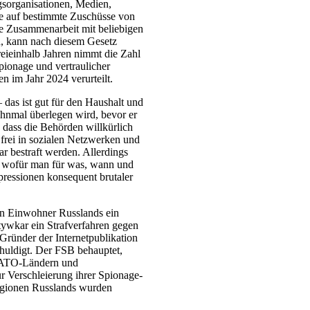
ngsorganisationen, Medien,
ge auf bestimmte Zuschüsse von
de Zusammenarbeit mit beliebigen
en, kann nach diesem Gesetz
reieinhalb Jahren nimmt die Zahl
ionage und vertraulicher
 im Jahr 2024 verurteilt.
 das ist gut für den Haushalt und
hnmal überlegen wird, bevor er
t, dass die Behörden willkürlich
frei in sozialen Netzwerken und
ar bestraft werden. Allerdings
ar, wofür man für was, wann und
epressionen konsequent brutaler
en Einwohner Russlands ein
tywkar ein Strafverfahren gegen
ründer der Internetpublikation
huldigt. Der FSB behauptet,
NATO-Ländern und
r Verschleierung ihrer Spionage-
Regionen Russlands wurden