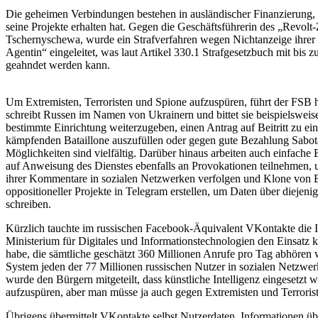
Die geheimen Verbindungen bestehen in ausländischer Finanzierung, 
seine Projekte erhalten hat. Gegen die Geschäftsführerin des „Revolt
Tschernyschewa, wurde ein Strafverfahren wegen Nichtanzeige ihrer T
Agentin“ eingeleitet, was laut Artikel 330.1 Strafgesetzbuch mit bis z
geahndet werden kann.
Um Extremisten, Terroristen und Spione aufzuspüren, führt der FSB 
schreibt Russen im Namen von Ukrainern und bittet sie beispielsweis
bestimmte Einrichtung weiterzugeben, einen Antrag auf Beitritt zu ei
kämpfenden Bataillone auszufüllen oder gegen gute Bezahlung Sabot
Möglichkeiten sind vielfältig. Darüber hinaus arbeiten auch einfache
auf Anweisung des Dienstes ebenfalls an Provokationen teilnehmen, 
ihrer Kommentare in sozialen Netzwerken verfolgen und Klone von Bo
oppositioneller Projekte in Telegram erstellen, um Daten über diejen
schreiben.
Kürzlich tauchte im russischen Facebook-Äquivalent VKontakte die I
Ministerium für Digitales und Informationstechnologien den Einsatz k
habe, die sämtliche geschätzt 360 Millionen Anrufe pro Tag abhöre
System jeden der 77 Millionen russischen Nutzer in sozialen Netzwer
wurde den Bürgern mitgeteilt, dass künstliche Intelligenz eingesetzt 
aufzuspüren, aber man müsse ja auch gegen Extremisten und Terroris
Übrigens übermittelt VKontakte selbst Nutzerdaten, Informationen 