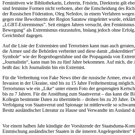
Feminitiven wie Bibliothekarin, Lehrerin, Frisörin, Direktorin gilt ebe
sind feminine Formen nicht verboten, aber die Entscheidung des Rich
der Russischen Föderation, Oleg Nefedov, in einem Verfahren wegen 
gegen eine Bewohnerin der Region Saratow eingeleitet wurde, erklär
„LGBT-Extremismus”. Seit einigen Jahren versucht, den Feminismus 
Bewegung“ als Extremismus einzustufen, bislang jedoch ohne Erfolg.
Gerichtshof dagegen.
Auf die Liste der Extremisten und Terroristen kann man auch gerat
die Armee und die Behörden verbreitet und diese damit „diskreditiert”
Symbole“ wie der Regenbogenfahne und die Propaganda von Extremi
„Journalistin“, kann man bis zu fünf Jahre bekommen. Auf mich, die 
heißt das: Ich Journalistin bin ein Extremist.
Für die Verbreitung von Fake News über die russische Armee, etwa de
Invasion in der Ukraine, sind bis zu 15 Jahre Freiheitsentzug möglich
Terrorismus wie ein „Like“ unter einem Foto der gesprengten Kertsch
bis zu 7 Jahren. Für die Anstiftung zum Staatsverrat – das kann die Bi
Kollegin bestimmte Daten zu übermitteln – drohen bis zu 20 Jahre. Der
Verfolgung von Staatsverrat und Spionage ist mittlerweile so schwa
Besitz ausländischer Literatur zu Hause und Verwandte im Ausland da
Vor einem halben Jahr kündigte der Vorsitzende der Staatsduma-Kom
Einmischung ausländischer Staaten in die inneren Angelegenheiten“ R