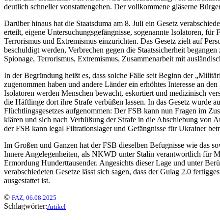
deutlich schneller vonstattengehen. Der vollkommene gläserne Bürger i
Darüber hinaus hat die Staatsduma am 8. Juli ein Gesetz verabschied
erteilt, eigene Untersuchungsgefängnisse, sogenannte Isolatoren, für 
Terrorismus und Extremismus einzurichten. Das Gesetz zielt auf Perso
beschuldigt werden, Verbrechen gegen die Staatssicherheit begangen 
Spionage, Terrorismus, Extremismus, Zusammenarbeit mit ausländisc
In der Begründung heißt es, dass solche Fälle seit Beginn der „Militä
zugenommen haben und andere Länder ein erhöhtes Interesse an den 
Isolatoren werden Menschen bewacht, eskortiert und medizinisch ve
die Häftlinge dort ihre Strafe verbüßen lassen. In das Gesetz wurde 
Flüchtlingsgesetzes aufgenommen: Der FSB kann nun Fragen im Zu
klären und sich nach Verbüßung der Strafe in die Abschiebung von A
der FSB kann legal Filtrationslager und Gefängnisse für Ukrainer betr
Im Großen und Ganzen hat der FSB dieselben Befugnisse wie das sow
Innere Angelegenheiten, als NKWD unter Stalin verantwortlich für M
Ermordung Hunderttausender. Angesichts dieser Lage und unter Berüc
verabschiedeten Gesetze lässt sich sagen, dass der Gulag 2.0 fertigges
ausgestattet ist.
©
FAZ, 06.08.2025
Schlagwörter:
Artikel