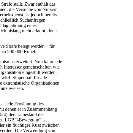
trafe stellt. Zwar enthält das
onen, die Versuche von Nutzern
heitsdienst, ist jedoch bereits
nschließlich Suchanfragen,
chlagnahmung eines
ich bislang nicht erlaubt, doch
ve Strafe belegt werden – für
is zu 500.000 Rubel.
emismus erweitert. Nun kann jede
ich Interessengemeinschaften wie
rganisation eingestuft werden,
wird. Sippenhaft für alle.
e extremistische Organisationen
 hinzuweisen.
us. Jede Erwähnung des
, mit denen er in Zusammenhang
2024) den Tatbestand des
nalen LGBT-Bewegung“ ist
r ein flüchtiger Kuss zwischen
t werden. Die Verwendung von