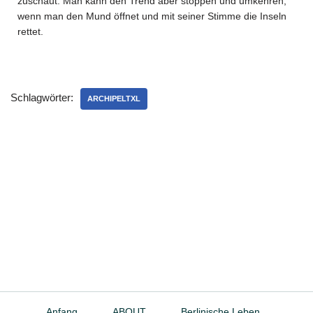
zuschaut. Man kann den Trend aber stoppen und umkehren,
wenn man den Mund öffnet und mit seiner Stimme die Inseln
rettet.
Schlagwörter:
ARCHIPELTXL
Anfang
ABOUT
Berlinische Leben