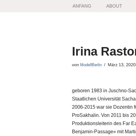
ANFANG
ABOUT
Zum
Inhalt
springen
Irina Rast
von
März 13, 2020
ModellBerlin
geboren 1983 in Juschno-Sachli
Staatlichen Universität Sachal
2006-2015 war sie Dozentin fü
ProSakhalin. Von 2011 bis 20
Produktionsleiterin des Far E
Benjamin-Passage» mit Marti