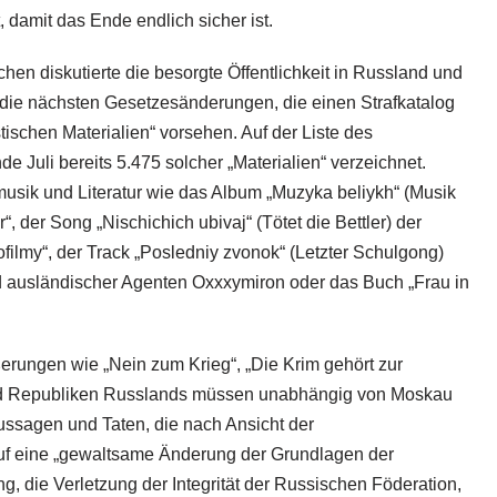
, damit das Ende endlich sicher ist.
chen diskutierte die besorgte Öffentlichkeit in Russland und
die nächsten Gesetzesänderungen, die einen Strafkatalog
tischen Materialien“ vorsehen. Auf der Liste des
e Juli bereits 5.475 solcher „Materialien“ verzeichnet.
usik und Literatur wie das Album „Muzyka beliykh“ (Musik
, der Song „Nischichich ubivaj“ (Tötet die Bettler) der
ilmy“, der Track „Posledniy zvonok“ (Letzter Schulgong)
 ausländischer Agenten Oxxxymiron oder das Buch „Frau in
ßerungen wie „Nein zum Krieg“, „Die Krim gehört zur
nd Republiken Russlands müssen unabhängig von Moskau
Aussagen und Taten, die nach Ansicht der
uf eine „gewaltsame Änderung der Grundlagen der
 die Verletzung der Integrität der Russischen Föderation,