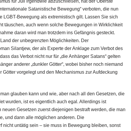
us für Juli irgendwie abzuschließen, hat der Oberste
Internationale Satanistische Bewegung“ verboten, die nun
le LGBT-Bewegung als extremistisch gilt. Lassen Sie sich
ht täuschen, auch wenn solche Bewegungen in Wirklichkeit
eilnahme daran wird man trotzdem ins Gefängnis gesteckt.
n Land der unbegrenzten Möglichkeiten. Der
man Silantjew, der als Experte der Anklage zum Verbot des
, dass das Verbot nicht nur für „die Anhänger Satans“ gelten
änger anderer „dunkler Götter“, wobei bisher noch niemand
ser Götter vorgelegt und den Mechanismus zur Aufdeckung
m man glauben kann und wie, aber nach all den Gesetzen, die
wurden, ist es eigentlich auch egal. Allerdings ist
en neuen Gesetzen zuerst diejenigen bestraft werden, die man
te, und dann alle möglichen anderen. Die
 nicht untätig sein – sie muss in Bewegung bleiben, sonst