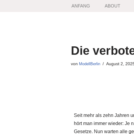
ANFANG
ABOUT
Zum
Inhalt
springen
Die verbot
von
August 2, 202
ModellBerlin
Seit mehr als zehn Jahren u
hört man immer wieder: Je 
Gesetze. Nun warten alle g