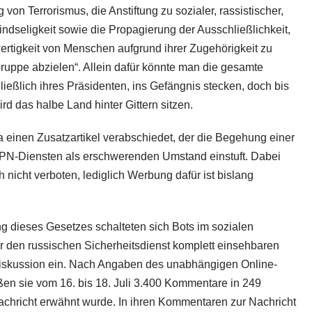
g von Terrorismus, die Anstiftung zu sozialer, rassistischer,
eindseligkeit sowie die Propagierung der Ausschließlichkeit,
rtigkeit von Menschen aufgrund ihrer Zugehörigkeit zu
ruppe abzielen“. Allein dafür könnte man die gesamte
ießlich ihres Präsidenten, ins Gefängnis stecken, doch bis
d das halbe Land hinter Gittern sitzen.
 einen Zusatzartikel verabschiedet, der die Begehung einer
VPN-Diensten als erschwerenden Umstand einstuft. Dabei
h nicht verboten, lediglich Werbung dafür ist bislang
g dieses Gesetzes schalteten sich Bots im sozialen
 den russischen Sicherheitsdienst komplett einsehbaren
iskussion ein. Nach Angaben des unabhängigen Online-
eßen sie vom 16. bis 18. Juli 3.400 Kommentare in 249
achricht erwähnt wurde. In ihren Kommentaren zur Nachricht