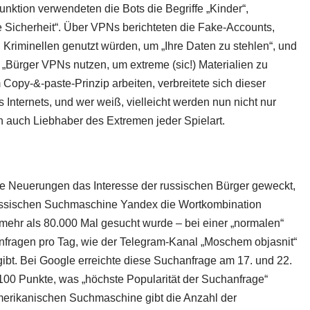
nktion verwendeten die Bots die Begriffe „Kinder“,
ne Sicherheit“. Über VPNs berichteten die Fake-Accounts,
riminellen genutzt würden, um „Ihre Daten zu stehlen“, und
 „Bürger VPNs nutzen, um extreme (sic!) Materialien zu
Copy-&-paste-Prinzip arbeiten, verbreitete sich dieser
s Internets, und wer weiß, vielleicht werden nun nicht nur
rn auch Liebhaber des Extremen jeder Spielart.
ese Neuerungen das Interesse der russischen Bürger geweckt,
 russischen Suchmaschine Yandex die Wortkombination
 mehr als 80.000 Mal gesucht wurde – bei einer „normalen“
nfragen pro Tag, wie der Telegram-Kanal „Moschem objasnit“
gibt. Bei Google erreichte diese Suchanfrage am 17. und 22.
100 Punkte, was „höchste Popularität der Suchanfrage“
 amerikanischen Suchmaschine gibt die Anzahl der