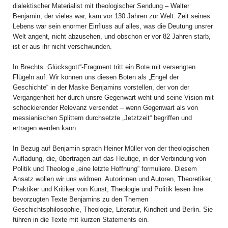
dialektischer Materialist mit theologischer Sendung – Walter
Benjamin, der vieles war, kam vor 130 Jahren zur Welt. Zeit seines
Lebens war sein enormer Einfluss auf alles, was die Deutung unsrer
Welt angeht, nicht abzusehen, und obschon er vor 82 Jahren starb,
ist er aus ihr nicht verschwunden.
In Brechts „Glücksgott“-Fragment tritt ein Bote mit versengten
Flügeln auf. Wir können uns diesen Boten als „Engel der
Geschichte“ in der Maske Benjamins vorstellen, der von der
Vergangenheit her durch unsre Gegenwart weht und seine Vision mit
schockierender Relevanz versendet – wenn Gegenwart als von
messianischen Splittern durchsetzte „Jetztzeit“ begriffen und
ertragen werden kann.
In Bezug auf Benjamin sprach Heiner Müller von der theologischen
Aufladung, die, übertragen auf das Heutige, in der Verbindung von
Politik und Theologie „eine letzte Hoffnung“ formuliere. Diesem
Ansatz wollen wir uns widmen. Autorinnen und Autoren, Theoretiker,
Praktiker und Kritiker von Kunst, Theologie und Politik lesen ihre
bevorzugten Texte Benjamins zu den Themen
Geschichtsphilosophie, Theologie, Literatur, Kindheit und Berlin. Sie
führen in die Texte mit kurzen Statements ein.