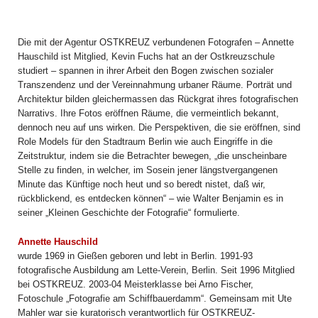
Die mit der Agentur OSTKREUZ verbundenen Fotografen – Annette
Hauschild ist Mitglied, Kevin Fuchs hat an der Ostkreuzschule
studiert – spannen in ihrer Arbeit den Bogen zwischen sozialer
Transzendenz und der Vereinnahmung urbaner Räume. Porträt und
Architektur bilden gleichermassen das Rückgrat ihres fotografischen
Narrativs. Ihre Fotos eröffnen Räume, die vermeintlich bekannt,
dennoch neu auf uns wirken. Die Perspektiven, die sie eröffnen, sind
Role Models für den Stadtraum Berlin wie auch Eingriffe in die
Zeitstruktur, indem sie die Betrachter bewegen, „die unscheinbare
Stelle zu finden, in welcher, im Sosein jener längstvergangenen
Minute das Künftige noch heut und so beredt nistet, daß wir,
rückblickend, es entdecken können“ – wie Walter Benjamin es in
seiner „Kleinen Geschichte der Fotografie“ formulierte.
Annette Hauschild
wurde 1969 in Gießen geboren und lebt in Berlin. 1991-93
fotografische Ausbildung am Lette-Verein, Berlin. Seit 1996 Mitglied
bei OSTKREUZ. 2003-04 Meisterklasse bei Arno Fischer,
Fotoschule „Fotografie am Schiffbauerdamm“. Gemeinsam mit Ute
Mahler war sie kuratorisch verantwortlich für OSTKREUZ-